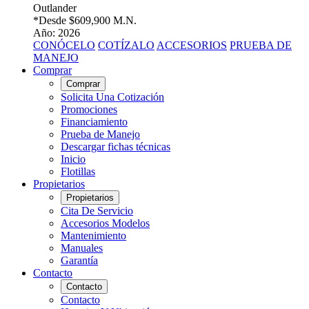
Outlander
*Desde
$609,900 M.N.
Año: 2026
CONÓCELO
COTÍZALO
ACCESORIOS
PRUEBA DE
MANEJO
Comprar
Comprar
Solicita Una Cotización
Promociones
Financiamiento
Prueba de Manejo
Descargar fichas técnicas
Inicio
Flotillas
Propietarios
Propietarios
Cita De Servicio
Accesorios Modelos
Mantenimiento
Manuales
Garantía
Contacto
Contacto
Contacto