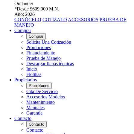
Outlander
*Desde
$609,900 M.N.
Año: 2026
CONÓCELO
COTÍZALO
ACCESORIOS
PRUEBA DE
MANEJO
Comprar
Comprar
Solicita Una Cotización
Promociones
Financiamiento
Prueba de Manejo
Descargar fichas técnicas
Inicio
Flotillas
Propietarios
Propietarios
Cita De Servicio
Accesorios Modelos
Mantenimiento
Manuales
Garantía
Contacto
Contacto
Contacto