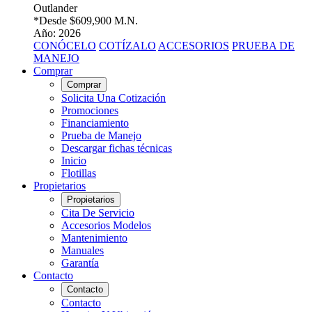
Outlander
*Desde
$609,900 M.N.
Año: 2026
CONÓCELO
COTÍZALO
ACCESORIOS
PRUEBA DE
MANEJO
Comprar
Comprar
Solicita Una Cotización
Promociones
Financiamiento
Prueba de Manejo
Descargar fichas técnicas
Inicio
Flotillas
Propietarios
Propietarios
Cita De Servicio
Accesorios Modelos
Mantenimiento
Manuales
Garantía
Contacto
Contacto
Contacto