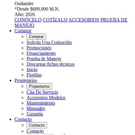
Outlander
*Desde
$609,900 M.N.
Año: 2026
CONÓCELO
COTÍZALO
ACCESORIOS
PRUEBA DE
MANEJO
Comprar
Comprar
Solicita Una Cotización
Promociones
Financiamiento
Prueba de Manejo
Descargar fichas técnicas
Inicio
Flotillas
Propietarios
Propietarios
Cita De Servicio
Accesorios Modelos
Mantenimiento
Manuales
Garantía
Contacto
Contacto
Contacto