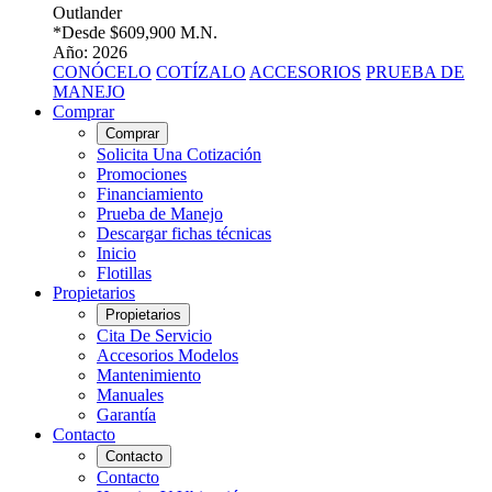
Outlander
*Desde
$609,900 M.N.
Año: 2026
CONÓCELO
COTÍZALO
ACCESORIOS
PRUEBA DE
MANEJO
Comprar
Comprar
Solicita Una Cotización
Promociones
Financiamiento
Prueba de Manejo
Descargar fichas técnicas
Inicio
Flotillas
Propietarios
Propietarios
Cita De Servicio
Accesorios Modelos
Mantenimiento
Manuales
Garantía
Contacto
Contacto
Contacto