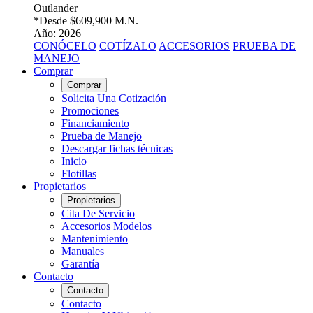
Outlander
*Desde
$609,900 M.N.
Año: 2026
CONÓCELO
COTÍZALO
ACCESORIOS
PRUEBA DE
MANEJO
Comprar
Comprar
Solicita Una Cotización
Promociones
Financiamiento
Prueba de Manejo
Descargar fichas técnicas
Inicio
Flotillas
Propietarios
Propietarios
Cita De Servicio
Accesorios Modelos
Mantenimiento
Manuales
Garantía
Contacto
Contacto
Contacto