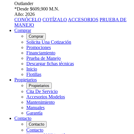
Outlander
*Desde
$609,900 M.N.
Año: 2026
CONÓCELO
COTÍZALO
ACCESORIOS
PRUEBA DE
MANEJO
Comprar
Comprar
Solicita Una Cotización
Promociones
Financiamiento
Prueba de Manejo
Descargar fichas técnicas
Inicio
Flotillas
Propietarios
Propietarios
Cita De Servicio
Accesorios Modelos
Mantenimiento
Manuales
Garantía
Contacto
Contacto
Contacto