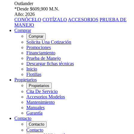
Outlander
*Desde
$609,900 M.N.
Año: 2026
CONÓCELO
COTÍZALO
ACCESORIOS
PRUEBA DE
MANEJO
Comprar
Comprar
Solicita Una Cotización
Promociones
Financiamiento
Prueba de Manejo
Descargar fichas técnicas
Inicio
Flotillas
Propietarios
Propietarios
Cita De Servicio
Accesorios Modelos
Mantenimiento
Manuales
Garantía
Contacto
Contacto
Contacto