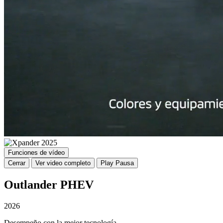
Funciones de vídeo
Cerrar
Ver video completo
Play
Pausa
Outlander PHEV
2026
Desempeño con la mejor tecnología