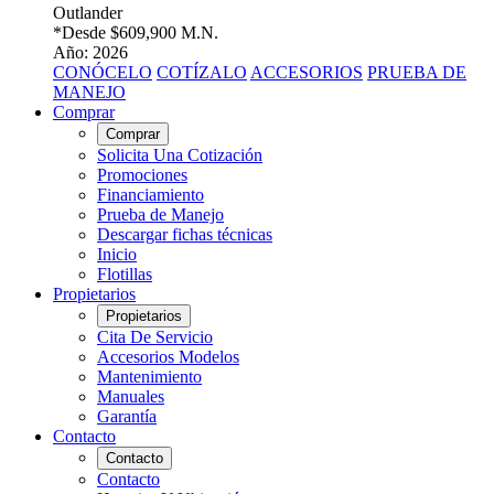
Outlander
*Desde
$609,900 M.N.
Año: 2026
CONÓCELO
COTÍZALO
ACCESORIOS
PRUEBA DE
MANEJO
Comprar
Comprar
Solicita Una Cotización
Promociones
Financiamiento
Prueba de Manejo
Descargar fichas técnicas
Inicio
Flotillas
Propietarios
Propietarios
Cita De Servicio
Accesorios Modelos
Mantenimiento
Manuales
Garantía
Contacto
Contacto
Contacto