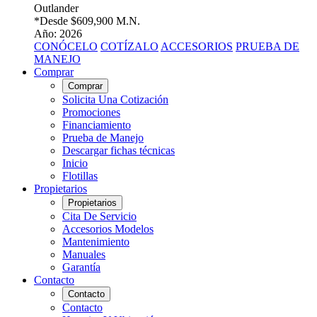
Outlander
*Desde
$609,900 M.N.
Año: 2026
CONÓCELO
COTÍZALO
ACCESORIOS
PRUEBA DE
MANEJO
Comprar
Comprar
Solicita Una Cotización
Promociones
Financiamiento
Prueba de Manejo
Descargar fichas técnicas
Inicio
Flotillas
Propietarios
Propietarios
Cita De Servicio
Accesorios Modelos
Mantenimiento
Manuales
Garantía
Contacto
Contacto
Contacto